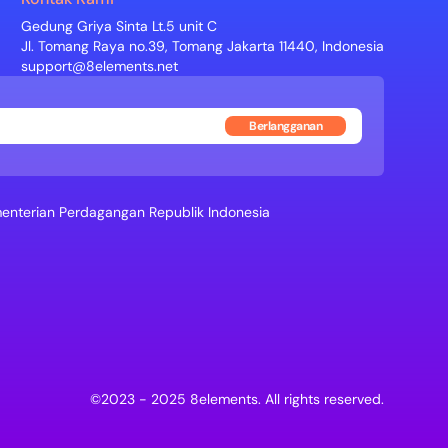
Gedung Griya Sinta Lt.5 unit C
Jl. Tomang Raya no.39, Tomang Jakarta 11440, Indonesia
support@8elements.net
Berlangganan
menterian Perdagangan Republik Indonesia
©2023 - 2025 8elements. All rights reserved.