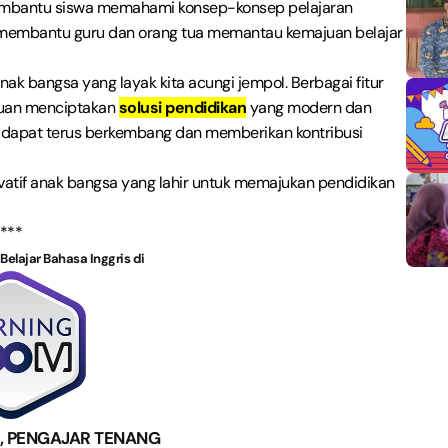
membantu siswa memahami konsep-konsep pelajaran
 membantu guru dan orang tua memantau kemajuan belajar
nak bangsa yang layak kita acungi jempol. Berbagai fitur
ujuan menciptakan
solusi pendidikan
yang modern dan
ni dapat terus berkembang dan memberikan kontribusi
vatif anak bangsa yang lahir untuk memajukan pendidikan
***
Belajar Bahasa Inggris di
, PENGAJAR TENANG