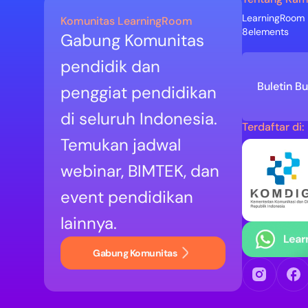
LearningRoom
Komunitas LearningRoom
8elements
Gabung Komunitas
pendidik dan
Buletin B
penggiat pendidikan
di seluruh Indonesia.
Terdaftar di:
Temukan jadwal
webinar, BIMTEK, dan
event pendidikan
lainnya.
Gabung Komunitas