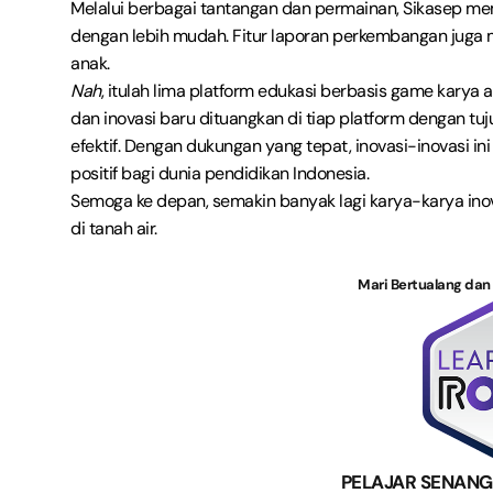
Melalui berbagai tantangan dan permainan, Sikasep 
dengan lebih mudah. Fitur laporan perkembangan juga
anak.
Nah
, itulah lima platform edukasi berbasis game karya a
dan inovasi baru dituangkan di tiap platform dengan t
efektif. Dengan dukungan yang tepat, inovasi-inovasi i
positif bagi dunia pendidikan Indonesia.
Semoga ke depan, semakin banyak lagi karya-karya ino
di tanah air.
Mari Bertualang dan 
PELAJAR SENANG