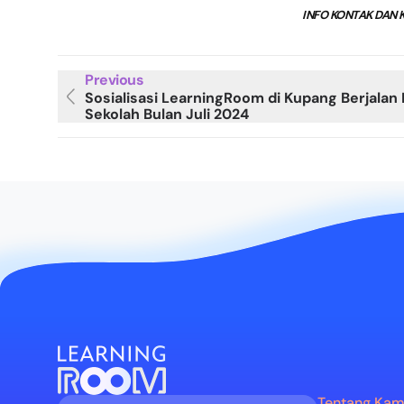
INFO KONTAK DAN
Previous
Sosialisasi LearningRoom di Kupang Berjalan 
Sekolah Bulan Juli 2024
Tentang Kam