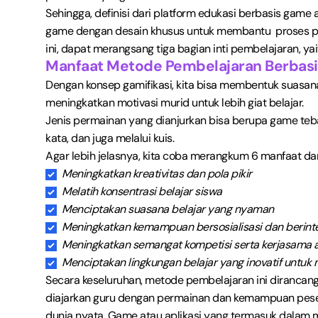
Sehingga, definisi dari platform edukasi berbasis ga
game dengan desain khusus untuk membantu proses p
ini, dapat merangsang tiga bagian inti pembelajaran, yait
Manfaat Metode Pembelajaran Berbas
Dengan konsep gamifikasi, kita bisa membentuk suasana
meningkatkan motivasi murid untuk lebih giat belajar.
Jenis permainan yang dianjurkan bisa berupa game te
kata, dan juga melalui kuis.
Agar lebih jelasnya, kita coba merangkum 6 manfaat da
Meningkatkan kreativitas dan pola pikir
Melatih konsentrasi belajar siswa
Menciptakan suasana belajar yang nyaman
Meningkatkan kemampuan bersosialisasi dan berinte
Meningkatkan semangat kompetisi serta kerjasama a
Menciptakan lingkungan belajar yang inovatif untuk
Secara keseluruhan, metode pembelajaran ini diranca
diajarkan guru dengan permainan dan kemampuan peser
dunia nyata. Game atau aplikasi yang termasuk dalam 