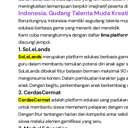
meningkatkan kemampuan berpikir imajinatif peserta di
Indonesia, Gudang Talenta Muda Kreati
Beruntungnya, Indonesia memiliki segudang talenta m
edukasi berbasis game yang menarik dan mendidik.
Kami coba merangkumnya dengan daftar
lima platfor
diacungi jempol.
1. SoLeLands
SoLeLands
merupakan platform edukasi berbasis game 
guru dalam membantu temukan potensi diri anak agar 
SoLeLands dibekali fitur batasan bermain maksimal 90
mengonsumsi konten. Dalam pembuatan karakter juga ana
anak. Dengan begitu, perkembangan anak berkembang
2. CerdasCermat
CerdasCermat
adalah platform edukasi yang padukan k
untuk membantu siswa memahami pelajaran dengan ca
Dengan fitur tantangan harian dan kompetisi antar seko
siswa melalui elemen gamifikasi yang seru.