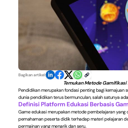
Bagikan artikel:
Temukan Metode Gamifikasi 
Pendidikan merupakan fondasi penting bagi kemajuan sua
dunia pendidikan terus bermunculan, salah satunya ad
Definisi Platform Edukasi Berbasis Ga
Game edukasi merupakan metode pembelajaran yang diy
pemahaman peserta didik terhadap materi pelajaran
permainan yang menarik dan seru.