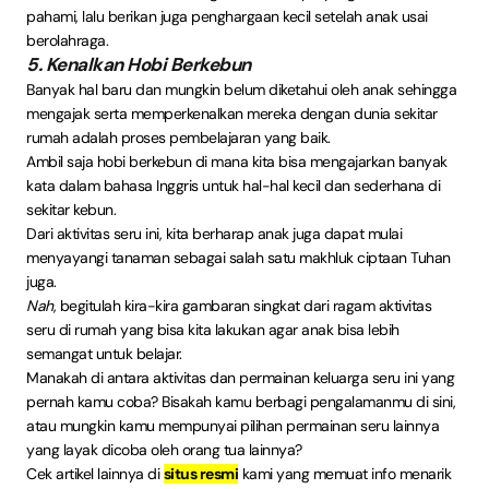
pahami, lalu berikan juga penghargaan kecil setelah anak usai
berolahraga.
5. Kenalkan Hobi Berkebun
Banyak hal baru dan mungkin belum diketahui oleh anak sehingga
mengajak serta memperkenalkan mereka dengan dunia sekitar
rumah adalah proses pembelajaran yang baik.
Ambil saja hobi berkebun di mana kita bisa mengajarkan banyak
kata dalam bahasa Inggris untuk hal-hal kecil dan sederhana di
sekitar kebun.
Dari aktivitas seru ini, kita berharap anak juga dapat mulai
menyayangi tanaman sebagai salah satu makhluk ciptaan Tuhan
juga.
Nah
, begitulah kira-kira gambaran singkat dari ragam aktivitas
seru di rumah yang bisa kita lakukan agar anak bisa lebih
semangat untuk belajar.
Manakah di antara aktivitas dan permainan keluarga seru ini yang
pernah kamu coba? Bisakah kamu berbagi pengalamanmu di sini,
atau mungkin kamu mempunyai pilihan permainan seru lainnya
yang layak dicoba oleh orang tua lainnya?
Cek artikel lainnya di
situs resmi
kami yang memuat info menarik