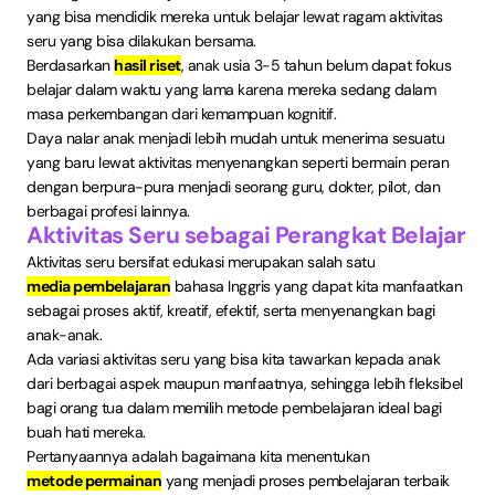
yang bisa mendidik mereka untuk belajar lewat ragam aktivitas
seru yang bisa dilakukan bersama.
Berdasarkan
hasil riset
, anak usia 3-5 tahun belum dapat fokus
belajar dalam waktu yang lama karena mereka sedang dalam
masa perkembangan dari kemampuan kognitif.
Daya nalar anak menjadi lebih mudah untuk menerima sesuatu
yang baru lewat aktivitas menyenangkan seperti bermain peran
dengan berpura-pura menjadi seorang guru, dokter, pilot, dan
berbagai profesi lainnya.
Aktivitas Seru sebagai Perangkat Belajar
Aktivitas seru bersifat edukasi merupakan salah satu
media pembelajaran
bahasa Inggris yang dapat kita manfaatkan
sebagai proses aktif, kreatif, efektif, serta menyenangkan bagi
anak-anak.
Ada variasi aktivitas seru yang bisa kita tawarkan kepada anak
dari berbagai aspek maupun manfaatnya, sehingga lebih fleksibel
bagi orang tua dalam memilih metode pembelajaran ideal bagi
buah hati mereka.
Pertanyaannya adalah bagaimana kita menentukan
metode permainan
yang menjadi proses pembelajaran terbaik