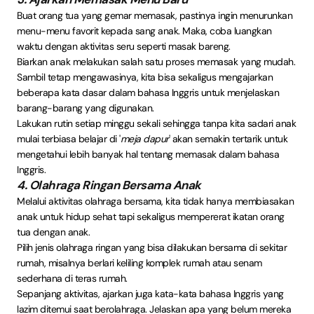
Buat orang tua yang gemar memasak, pastinya ingin menurunkan
menu-menu favorit kepada sang anak. Maka, coba luangkan
waktu dengan aktivitas seru seperti masak bareng.
Biarkan anak melakukan salah satu proses memasak yang mudah.
Sambil tetap mengawasinya, kita bisa sekaligus mengajarkan
beberapa kata dasar dalam bahasa Inggris untuk menjelaskan
barang-barang yang digunakan.
Lakukan rutin setiap minggu sekali sehingga tanpa kita sadari anak
mulai terbiasa belajar di '
meja dapur
' akan semakin tertarik untuk
mengetahui lebih banyak hal tentang memasak dalam bahasa
Inggris.
4. Olahraga Ringan Bersama Anak
Melalui aktivitas olahraga bersama, kita tidak hanya membiasakan
anak untuk hidup sehat tapi sekaligus mempererat ikatan orang
tua dengan anak.
Pilih jenis olahraga ringan yang bisa dilakukan bersama di sekitar
rumah, misalnya berlari keliling komplek rumah atau senam
sederhana di teras rumah.
Sepanjang aktivitas, ajarkan juga kata-kata bahasa Inggris yang
lazim ditemui saat berolahraga. Jelaskan apa yang belum mereka