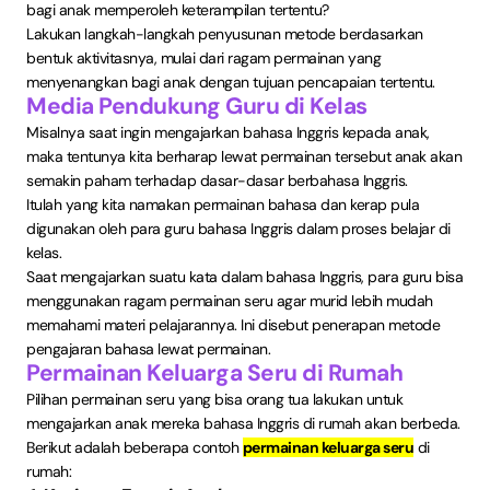
bagi anak memperoleh keterampilan tertentu?
Lakukan langkah-langkah penyusunan metode berdasarkan
bentuk aktivitasnya, mulai dari ragam permainan yang
menyenangkan bagi anak dengan tujuan pencapaian tertentu.
Media Pendukung Guru di Kelas
Misalnya saat ingin mengajarkan bahasa Inggris kepada anak,
maka tentunya kita berharap lewat permainan tersebut anak akan
semakin paham terhadap dasar-dasar berbahasa Inggris.
Itulah yang kita namakan permainan bahasa dan kerap pula
digunakan oleh para guru bahasa Inggris dalam proses belajar di
kelas.
Saat mengajarkan suatu kata dalam bahasa Inggris, para guru bisa
menggunakan ragam permainan seru agar murid lebih mudah
memahami materi pelajarannya. Ini disebut penerapan metode
pengajaran bahasa lewat permainan.
Permainan Keluarga Seru di Rumah
Pilihan permainan seru yang bisa orang tua lakukan untuk
mengajarkan anak mereka bahasa Inggris di rumah akan berbeda.
Berikut adalah beberapa contoh
permainan keluarga seru
di
rumah: