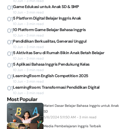
10 Jun - 3 min read
01
Game Edukasi untuk Anak SD & SMP
10 Jun - 3 min read
01
5 Platform Digital Belajar Inggris Anak
10 Jun - 3 min read
01
10 Platform Game Belajar Bahasa Inggris
10 Jun - 3 min read
01
Pendidikan Berkualitas, Generasi Unggul
10 Jun - 3 min read
01
5 Aktivitas Seru di Rumah Bikin Anak Betah Belajar
10 Jun - 3 min read
01
5 Aplikasi Bahasa Inggris Pendukung Kelas
10 Jun - 3 min read
01
LearningRoom English Competition 2025
10 Jun - 3 min read
01
LearningRoom: Transformasi Pendidikan Digital
10 Jun - 3 min read
Most Popular
Materi Dasar Belajar Bahasa Inggris untuk Anak
SD
5/6/2024 5:11:50 AM - 3 min read
Media Pembelajaran Inggris Terbaik