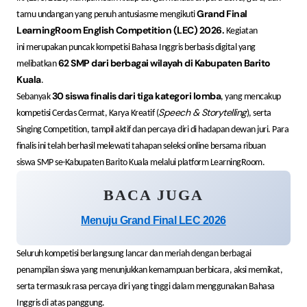
Grand Final
tamu undangan yang penuh antusiasme mengikuti
LearningRoom English Competition (LEC) 2026.
Kegiatan
ini merupakan puncak kompetisi Bahasa Inggris berbasis digital yang
62 SMP dari berbagai wilayah di Kabupaten Barito
melibatkan
Kuala
.
30 siswa finalis dari tiga kategori lomba
Sebanyak
, yang mencakup
Speech & Storytelling
kompetisi Cerdas Cermat, Karya Kreatif (
), serta
Singing Competition, tampil aktif dan percaya diri di hadapan dewan juri. Para
finalis ini telah berhasil melewati tahapan seleksi online bersama ribuan
siswa SMP se-Kabupaten Barito Kuala melalui platform LearningRoom.
BACA JUGA
Menuju Grand Final LEC 2026
Seluruh kompetisi berlangsung lancar dan meriah dengan berbagai
penampilan siswa yang menunjukkan kemampuan berbicara, aksi memikat,
serta termasuk rasa percaya diri yang tinggi dalam menggunakan Bahasa
Inggris di atas panggung.