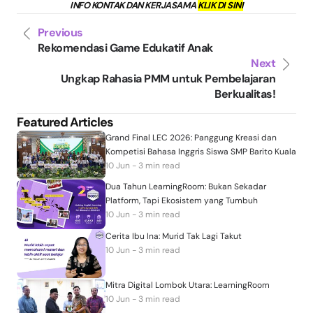
INFO KONTAK DAN KERJASAMA
KLIK DI SINI
Previous
Rekomendasi Game Edukatif Anak
Next
Ungkap Rahasia PMM untuk Pembelajaran
Berkualitas!
Featured Articles
Grand Final LEC 2026: Panggung Kreasi dan
Kompetisi Bahasa Inggris Siswa SMP Barito Kuala
10 Jun - 3 min read
Dua Tahun LearningRoom: Bukan Sekadar
Platform, Tapi Ekosistem yang Tumbuh
10 Jun - 3 min read
Cerita Ibu Ina: Murid Tak Lagi Takut
10 Jun - 3 min read
Mitra Digital Lombok Utara: LearningRoom
10 Jun - 3 min read