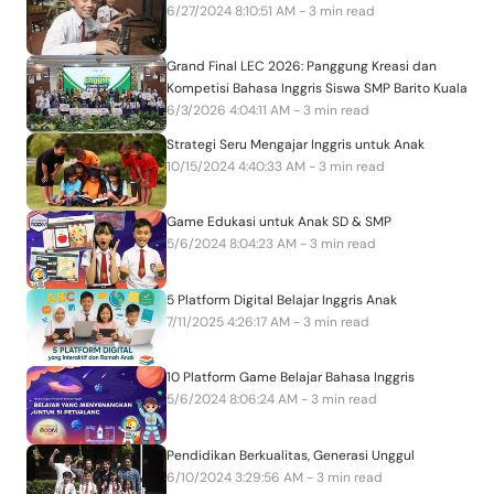
6/27/2024 8:10:51 AM - 3 min read
Grand Final LEC 2026: Panggung Kreasi dan
Kompetisi Bahasa Inggris Siswa SMP Barito Kuala
6/3/2026 4:04:11 AM - 3 min read
Strategi Seru Mengajar Inggris untuk Anak
10/15/2024 4:40:33 AM - 3 min read
Game Edukasi untuk Anak SD & SMP
5/6/2024 8:04:23 AM - 3 min read
5 Platform Digital Belajar Inggris Anak
7/11/2025 4:26:17 AM - 3 min read
10 Platform Game Belajar Bahasa Inggris
5/6/2024 8:06:24 AM - 3 min read
Pendidikan Berkualitas, Generasi Unggul
6/10/2024 3:29:56 AM - 3 min read