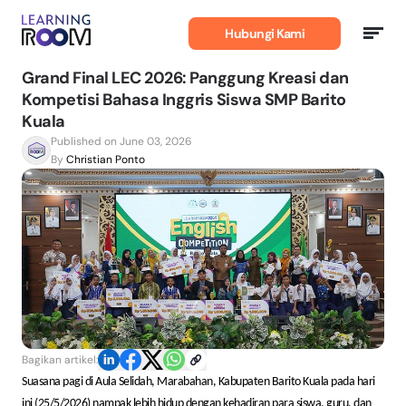
Belajar
Bahasa
Hubungi Kami
Inggris
Grand Final LEC 2026: Panggung Kreasi dan
Kompetisi Bahasa Inggris Siswa SMP Barito
Kuala
Published on June 03, 2026
By
Christian Ponto
Bagikan artikel:
Suasana pagi di Aula Selidah, Marabahan, Kabupaten Barito Kuala pada hari
ini (25/5/2026) nampak lebih hidup dengan kehadiran para siswa, guru, dan