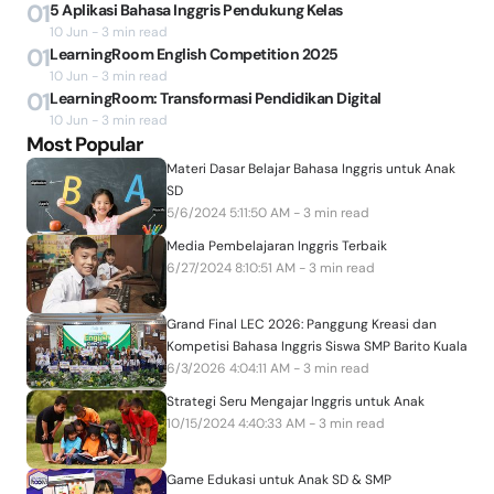
01
5 Aplikasi Bahasa Inggris Pendukung Kelas
10 Jun - 3 min read
01
LearningRoom English Competition 2025
10 Jun - 3 min read
01
LearningRoom: Transformasi Pendidikan Digital
10 Jun - 3 min read
Most Popular
Materi Dasar Belajar Bahasa Inggris untuk Anak
SD
5/6/2024 5:11:50 AM - 3 min read
Media Pembelajaran Inggris Terbaik
6/27/2024 8:10:51 AM - 3 min read
Grand Final LEC 2026: Panggung Kreasi dan
Kompetisi Bahasa Inggris Siswa SMP Barito Kuala
6/3/2026 4:04:11 AM - 3 min read
Strategi Seru Mengajar Inggris untuk Anak
10/15/2024 4:40:33 AM - 3 min read
Game Edukasi untuk Anak SD & SMP