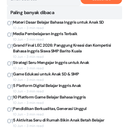
Paling banyak dibaca
01
Materi Dasar Belajar Bahasa Inggris untuk Anak SD
10 Jun - 3 min read
01
Media Pembelajaran Inggris Terbaik
10 Jun - 3 min read
01
Grand Final LEC 2026: Panggung Kreasi dan Kompetisi
Bahasa Inggris Siswa SMP Barito Kuala
10 Jun - 3 min read
01
Strategi Seru Mengajar Inggris untuk Anak
10 Jun - 3 min read
01
Game Edukasi untuk Anak SD & SMP
10 Jun - 3 min read
01
5 Platform Digital Belajar Inggris Anak
10 Jun - 3 min read
01
10 Platform Game Belajar Bahasa Inggris
10 Jun - 3 min read
01
Pendidikan Berkualitas, Generasi Unggul
10 Jun - 3 min read
01
5 Aktivitas Seru di Rumah Bikin Anak Betah Belajar
10 Jun - 3 min read