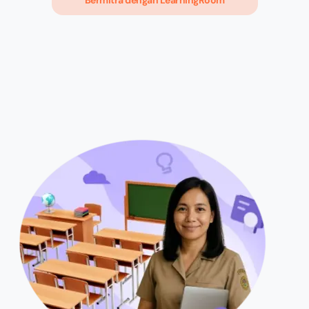
Bermitra dengan LearningRoom