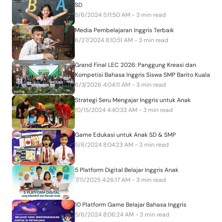
SD
5/6/2024 5:11:50 AM - 3 min read
Media Pembelajaran Inggris Terbaik
6/27/2024 8:10:51 AM - 3 min read
Grand Final LEC 2026: Panggung Kreasi dan
Kompetisi Bahasa Inggris Siswa SMP Barito Kuala
6/3/2026 4:04:11 AM - 3 min read
Strategi Seru Mengajar Inggris untuk Anak
10/15/2024 4:40:33 AM - 3 min read
Game Edukasi untuk Anak SD & SMP
5/6/2024 8:04:23 AM - 3 min read
5 Platform Digital Belajar Inggris Anak
7/11/2025 4:26:17 AM - 3 min read
10 Platform Game Belajar Bahasa Inggris
5/6/2024 8:06:24 AM - 3 min read