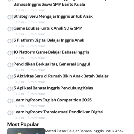
Bahasa Inggris Siswa SMP Barito Kuala
10 Jun - 3 min read
01
Strategi Seru Mengajar Inggris untuk Anak
10 Jun - 3 min read
01
Game Edukasi untuk Anak SD & SMP
10 Jun - 3 min read
01
5 Platform Digital Belajar Inggris Anak
10 Jun - 3 min read
01
10 Platform Game Belajar Bahasa Inggris
10 Jun - 3 min read
01
Pendidikan Berkualitas, Generasi Unggul
10 Jun - 3 min read
01
5 Aktivitas Seru di Rumah Bikin Anak Betah Belajar
10 Jun - 3 min read
01
5 Aplikasi Bahasa Inggris Pendukung Kelas
10 Jun - 3 min read
01
LearningRoom English Competition 2025
10 Jun - 3 min read
01
LearningRoom: Transformasi Pendidikan Digital
10 Jun - 3 min read
Most Popular
Materi Dasar Belajar Bahasa Inggris untuk Anak