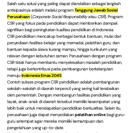
Salah satu solusi yang paling dapat diandalkan sebagai langkah
antisipasinya adalah melalui program
Tanggung Jawab Sosial
Perusahaan
(
Corporate Social Responsibility
atau
CSR
). Program
CSR yang fokus pada pendidikan dapat memberikan dampak
signifikan bagi peningkatan kualitas pendidikan di Indonesia.
CSR pendidikan mencakup berbagai bentuk bantuan, mulai dari
penyediaan fasilitas belajar yang memadai, pelatihan guru, dan
bantuan kepada siswa kurang mampu, hingga kurikulum yang
relevan dengan kebutuhan zaman. Perusahaan dengan program
CSR tidak hanya membantu menyelesaikan masalah pendidikan,
tetapi juga berkontribusi pada pembangunan berkelanjutan
menuju
Indonesia Emas 2045
.
Contoh sukses program CSR pendidikan adalah pembangunan
sekolah-sekolah di daerah terpencil yang sering kali terabaikan
oleh pemerintah. Dengan membangun fasilitas pendidikan yang
layak, anak-anak di daerah tersebut memiliki kesempatan yang
lebih baik untuk mendapatkan pendidikan berkualitas. Selain itu,
perusahaan juga dapat menyediakan
pelatihan online
bagi guru-
guru setempat agar mereka memiliki kemampuan dan
pengetahuan yang up-to-date.