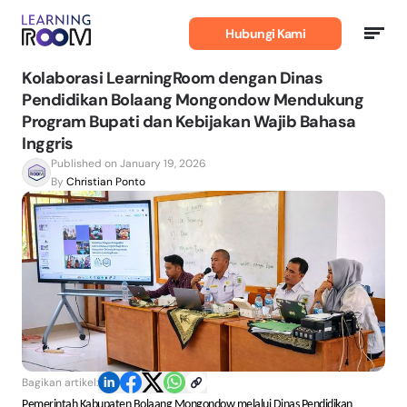
Belajar
Bahasa
Hubungi Kami
Inggris
Kolaborasi LearningRoom dengan Dinas
Pendidikan Bolaang Mongondow Mendukung
Program Bupati dan Kebijakan Wajib Bahasa
Inggris
Published on January 19, 2026
By
Christian Ponto
Bagikan artikel:
Pemerintah Kabupaten Bolaang Mongondow melalui Dinas Pendidikan