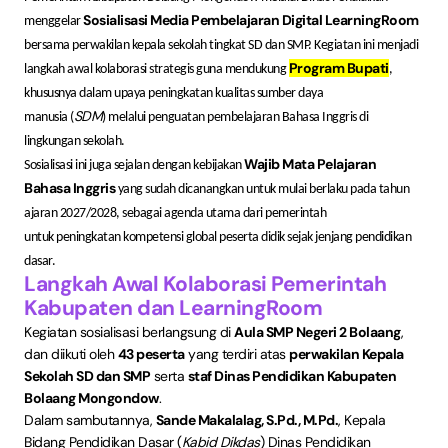
Sosialisasi Media Pembelajaran Digital LearningRoom
menggelar
bersama perwakilan kepala sekolah tingkat SD dan SMP. Kegiatan ini menjadi
Program Bupati
langkah awal kolaborasi strategis guna mendukung
,
khususnya dalam upaya peningkatan kualitas sumber daya
SDM
manusia (
) melalui penguatan pembelajaran Bahasa Inggris di
lingkungan sekolah.
Wajib Mata Pelajaran
Sosialisasi ini juga sejalan dengan kebijakan
Bahasa Inggris
yang sudah dicanangkan untuk mulai berlaku pada tahun
ajaran 2027/2028, sebagai agenda utama dari pemerintah
untuk peningkatan kompetensi global peserta didik sejak jenjang pendidikan
dasar.
Langkah Awal Kolaborasi Pemerintah
Kabupaten dan LearningRoom
Kegiatan sosialisasi berlangsung di
Aula SMP Negeri 2 Bolaang
,
dan diikuti oleh
43 peserta
yang terdiri atas
perwakilan Kepala
Sekolah SD dan SMP
serta
staf Dinas Pendidikan Kabupaten
Bolaang Mongondow
.
Dalam sambutannya,
Sande Makalalag, S.Pd., M.Pd.
, Kepala
Bidang Pendidikan Dasar (
Kabid Dikdas
) Dinas Pendidikan