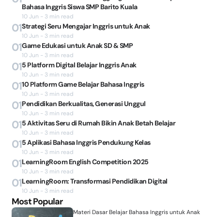
Bahasa Inggris Siswa SMP Barito Kuala
10 Jun - 3 min read
01
Strategi Seru Mengajar Inggris untuk Anak
10 Jun - 3 min read
01
Game Edukasi untuk Anak SD & SMP
10 Jun - 3 min read
01
5 Platform Digital Belajar Inggris Anak
10 Jun - 3 min read
01
10 Platform Game Belajar Bahasa Inggris
10 Jun - 3 min read
01
Pendidikan Berkualitas, Generasi Unggul
10 Jun - 3 min read
01
5 Aktivitas Seru di Rumah Bikin Anak Betah Belajar
10 Jun - 3 min read
01
5 Aplikasi Bahasa Inggris Pendukung Kelas
10 Jun - 3 min read
01
LearningRoom English Competition 2025
10 Jun - 3 min read
01
LearningRoom: Transformasi Pendidikan Digital
10 Jun - 3 min read
Most Popular
Materi Dasar Belajar Bahasa Inggris untuk Anak