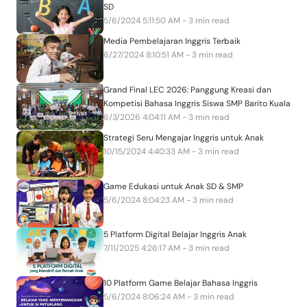
SD
5/6/2024 5:11:50 AM - 3 min read
Media Pembelajaran Inggris Terbaik
6/27/2024 8:10:51 AM - 3 min read
Grand Final LEC 2026: Panggung Kreasi dan
Kompetisi Bahasa Inggris Siswa SMP Barito Kuala
6/3/2026 4:04:11 AM - 3 min read
Strategi Seru Mengajar Inggris untuk Anak
10/15/2024 4:40:33 AM - 3 min read
Game Edukasi untuk Anak SD & SMP
5/6/2024 8:04:23 AM - 3 min read
5 Platform Digital Belajar Inggris Anak
7/11/2025 4:26:17 AM - 3 min read
10 Platform Game Belajar Bahasa Inggris
5/6/2024 8:06:24 AM - 3 min read