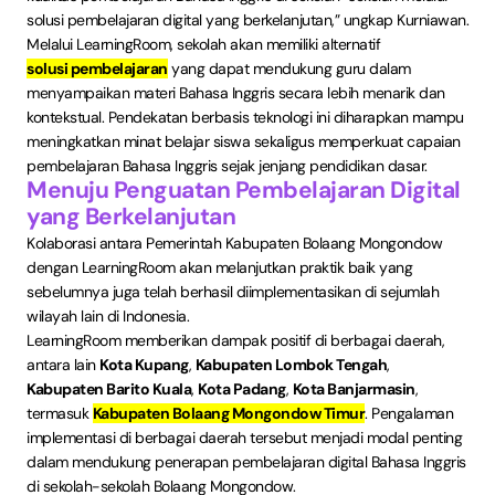
solusi pembelajaran digital yang berkelanjutan,” ungkap Kurniawan.
Melalui LearningRoom, sekolah akan memiliki alternatif
solusi pembelajaran
yang dapat mendukung guru dalam
menyampaikan materi Bahasa Inggris secara lebih menarik dan
kontekstual. Pendekatan berbasis teknologi ini diharapkan mampu
meningkatkan minat belajar siswa sekaligus memperkuat capaian
pembelajaran Bahasa Inggris sejak jenjang pendidikan dasar.
Menuju Penguatan Pembelajaran Digital
yang Berkelanjutan
Kolaborasi antara Pemerintah Kabupaten Bolaang Mongondow
dengan LearningRoom akan melanjutkan praktik baik yang
sebelumnya juga telah berhasil diimplementasikan di sejumlah
wilayah lain di Indonesia.
LearningRoom memberikan dampak positif di berbagai daerah,
antara lain
Kota Kupang
,
Kabupaten Lombok Tengah
,
Kabupaten Barito Kuala
,
Kota Padang
,
Kota Banjarmasin
,
termasuk
Kabupaten Bolaang Mongondow Timur
. Pengalaman
implementasi di berbagai daerah tersebut menjadi modal penting
dalam mendukung penerapan pembelajaran digital Bahasa Inggris
di sekolah-sekolah Bolaang Mongondow.