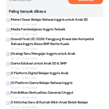
Paling banyak dibaca
01
Materi Dasar Belajar Bahasa Inggris untuk Anak SD
10 Jun - 3 min read
01
Media Pembelajaran Inggris Terbaik
10 Jun - 3 min read
01
Grand Final LEC 2026: Panggung Kreasi dan Kompetisi
Bahasa Inggris Siswa SMP Barito Kuala
10 Jun - 3 min read
01
Strategi Seru Mengajar Inggris untuk Anak
10 Jun - 3 min read
01
Game Edukasi untuk Anak SD & SMP
10 Jun - 3 min read
01
5 Platform Digital Belajar Inggris Anak
10 Jun - 3 min read
01
10 Platform Game Belajar Bahasa Inggris
10 Jun - 3 min read
01
Pendidikan Berkualitas, Generasi Unggul
10 Jun - 3 min read
01
5 Aktivitas Seru di Rumah Bikin Anak Betah Belajar
10 Jun - 3 min read