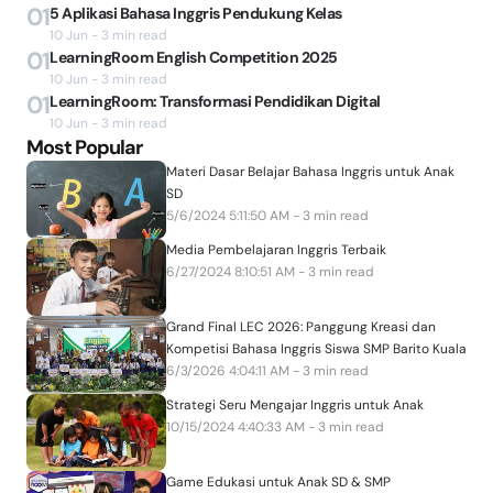
01
5 Aplikasi Bahasa Inggris Pendukung Kelas
10 Jun - 3 min read
01
LearningRoom English Competition 2025
10 Jun - 3 min read
01
LearningRoom: Transformasi Pendidikan Digital
10 Jun - 3 min read
Most Popular
Materi Dasar Belajar Bahasa Inggris untuk Anak
SD
5/6/2024 5:11:50 AM - 3 min read
Media Pembelajaran Inggris Terbaik
6/27/2024 8:10:51 AM - 3 min read
Grand Final LEC 2026: Panggung Kreasi dan
Kompetisi Bahasa Inggris Siswa SMP Barito Kuala
6/3/2026 4:04:11 AM - 3 min read
Strategi Seru Mengajar Inggris untuk Anak
10/15/2024 4:40:33 AM - 3 min read
Game Edukasi untuk Anak SD & SMP