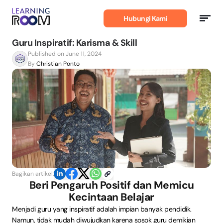
Belajar
Bahasa
Hubungi Kami
Inggris
Guru Inspiratif: Karisma & Skill
Published on June 11, 2024
By
Christian Ponto
Bagikan artikel:
Beri Pengaruh Positif dan Memicu
Kecintaan Belajar
Menjadi guru yang inspiratif adalah impian banyak pendidik.
Namun, tidak mudah diwujudkan karena sosok guru demikian