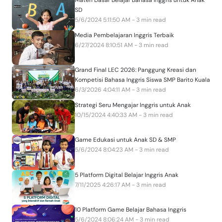
Materi Dasar Belajar Bahasa Inggris untuk Anak
SD
5/6/2024 5:11:50 AM - 3 min read
Media Pembelajaran Inggris Terbaik
6/27/2024 8:10:51 AM - 3 min read
Grand Final LEC 2026: Panggung Kreasi dan
Kompetisi Bahasa Inggris Siswa SMP Barito Kuala
6/3/2026 4:04:11 AM - 3 min read
Strategi Seru Mengajar Inggris untuk Anak
10/15/2024 4:40:33 AM - 3 min read
Game Edukasi untuk Anak SD & SMP
5/6/2024 8:04:23 AM - 3 min read
5 Platform Digital Belajar Inggris Anak
7/11/2025 4:26:17 AM - 3 min read
10 Platform Game Belajar Bahasa Inggris
5/6/2024 8:06:24 AM - 3 min read