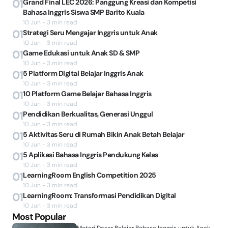
01
Grand Final LEC 2026: Panggung Kreasi dan Kompetisi
Bahasa Inggris Siswa SMP Barito Kuala
10 Jun - 3 min read
01
Strategi Seru Mengajar Inggris untuk Anak
10 Jun - 3 min read
01
Game Edukasi untuk Anak SD & SMP
10 Jun - 3 min read
01
5 Platform Digital Belajar Inggris Anak
10 Jun - 3 min read
01
10 Platform Game Belajar Bahasa Inggris
10 Jun - 3 min read
01
Pendidikan Berkualitas, Generasi Unggul
10 Jun - 3 min read
01
5 Aktivitas Seru di Rumah Bikin Anak Betah Belajar
10 Jun - 3 min read
01
5 Aplikasi Bahasa Inggris Pendukung Kelas
10 Jun - 3 min read
01
LearningRoom English Competition 2025
10 Jun - 3 min read
01
LearningRoom: Transformasi Pendidikan Digital
10 Jun - 3 min read
Most Popular